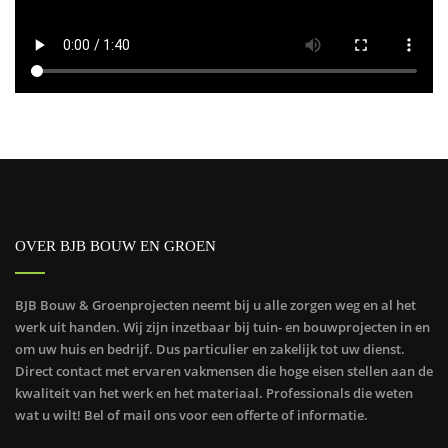
OVER BJB BOUW EN GROEN
BJB Bouw & Groenprojecten neemt bij u alle zorgen weg en al het
werk uit handen. Wij zijn inzetbaar bij tuin- en bouwprojecten in en
om uw huis en bedrijf. Dus particulier en zakelijk tot uw dienst.
Direct contact met ervaren vakmensen die hoge eisen stellen aan de
kwaliteit van het werk en het materiaal. Professionals die weten
wat u wilt! Bel of mail ons voor een offerte of informatie.