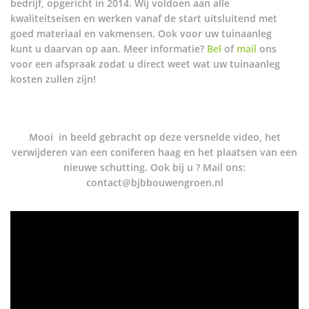
bedrijf, opgericht in 2014. Wij voldoen aan alle
kwaliteitseisen en werken vanaf de start uitsluitend met
goed materiaal en vakmensen. Ook voor uw tuinaanleg
kunt u daarvan op aan. Meer informatie?
Bel
of
mail
ons
voor een afspraak zodat u direct weet wat uw tuinaanleg
kosten zullen zijn!
Mooi in beeld gebracht op deze versnelde video, het
verwijderen van een coniferen haag en het plaatsen van een
nieuwe schutting. Ook bij u ? Mail ons:
contact@bjbbouwengroen.nl