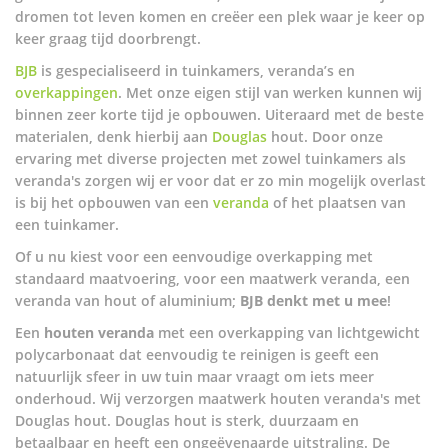
dromen tot leven komen en creëer een plek waar je keer op
keer graag tijd doorbrengt.
BJB
is gespecialiseerd in tuinkamers, veranda’s en
overkappingen
. Met onze eigen stijl van werken kunnen wij
binnen zeer korte tijd je opbouwen. Uiteraard met de beste
materialen, denk hierbij aan
Douglas
hout. Door onze
ervaring met diverse projecten met zowel tuinkamers als
veranda's zorgen wij er voor dat er zo min mogelijk overlast
is bij het opbouwen van een
veranda
of het plaatsen van
een tuinkamer.
Of u nu kiest voor een eenvoudige overkapping met
standaard maatvoering, voor een maatwerk veranda, een
veranda van hout of aluminium;
BJB denkt met u mee
!
Een
houten veranda
met een overkapping van lichtgewicht
polycarbonaat dat eenvoudig te reinigen is geeft een
natuurlijk sfeer in uw tuin maar vraagt om iets meer
onderhoud. Wij verzorgen maatwerk houten veranda's met
Douglas hout. Douglas hout is sterk, duurzaam en
betaalbaar en heeft een ongeëvenaarde uitstraling. De